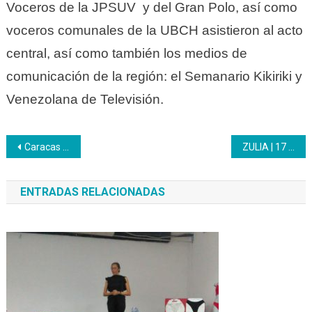
Voceros de la JPSUV y del Gran Polo, así como
voceros comunales de la UBCH asistieron al acto
central, así como también los medios de
comunicación de la región: el Semanario Kikiriki y
Venezolana de Televisión.
Navegación
Caracas | Inces conforma en todo el país los Comité Feministas
ZULIA | 17 entidades de trabajo recibieron atención integral del Inces en Lagunillas
de
ENTRADAS RELACIONADAS
entradas