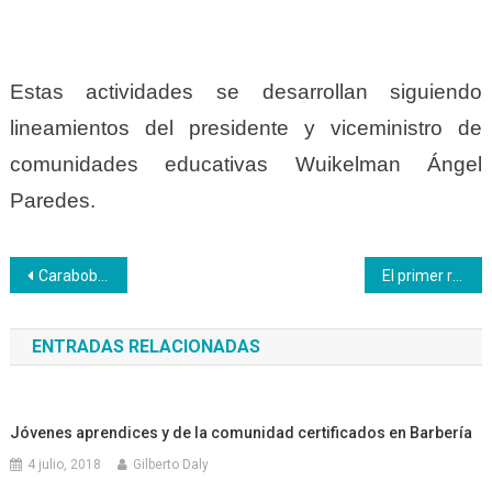
Estas actividades se desarrollan siguiendo
lineamientos del presidente y viceministro de
comunidades educativas Wuikelman Ángel
Paredes.
Navegación
Carabobo | Inces Carabobo inicia Plan Nacional de Formación de Formadores
El primer récord alcanzado en los V Juegos Deportivos del Alba fue la construcción de su pebetero
de
ENTRADAS RELACIONADAS
entradas
Jóvenes aprendices y de la comunidad certificados en Barbería
4 julio, 2018
Gilberto Daly