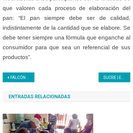
que valoren cada proceso de elaboración del
pan: “El pan siempre debe ser de calidad,
indistintamente de la cantidad que se elabore. Se
debe tener siempre una fórmula que enganche al
consumidor para que sea un referencial de sus
productos”.
Navegación
FALCÓN | 16 Participantes Inces en vinculación con la Uptag aprenden sobre Principios de Refrigeración
SUCRE | En el CFS Comercio se realiza la formación Principios Básicos de Contabilidad
de
ENTRADAS RELACIONADAS
entradas