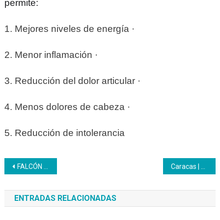
permite:
1. Mejores niveles de energía ·
2. Menor inflamación ·
3. Reducción del dolor articular ·
4. Menos dolores de cabeza ·
5. Reducción de intolerancia
Navegación
FALCÓN | En el municipio Colina 40 participantes aprenden la Técnica para la conservación de alimentos
Caracas | Visita del Inces al Centro de Resguardo la Yaguara de la CPNB
de
ENTRADAS RELACIONADAS
entradas