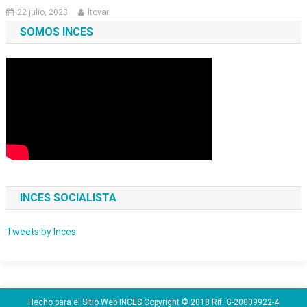
22 julio, 2023
ltovar
SOMOS INCES
INCES SOCIALISTA
Tweets by Inces
Hecho para el Sitio Web INCES Copyright © 2018 Rif: G-20009922-4