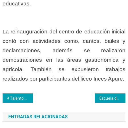
educativas.
La reinauguración del centro de educación inicial
contó con actividades como, cantos, bailes y
declamaciones, además se realizaron
demostraciones en las áreas gastronómica y
agrícola. También se expusieron trabajos
realizados por participantes del liceo Inces Apure.
Navegación
Talento Humano facilita instrumentos para la solución de conflictos
Escuela de Futsal del Inces celebró su primer aniversario
de
ENTRADAS RELACIONADAS
entradas