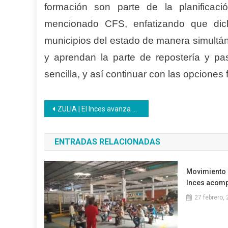
formación son parte de la planificaci
mencionado CFS, enfatizando que dich
municipios del estado de manera simultán
y aprendan la parte de repostería y pa
sencilla, y así continuar con las opciones
Navegación
ZULIA | El Inces avanza con el PFAP Asistente Administrativo en el territorio
de
ENTRADAS RELACIONADAS
entradas
Movimiento 
Inces acomp
27 febrero,