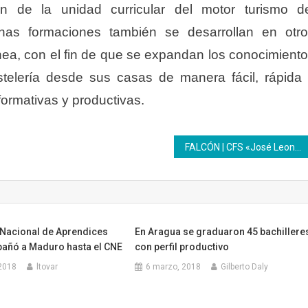
ón de la unidad curricular del motor turismo d
as formaciones también se desarrollan en otr
ea, con el fin de que se expandan los conocimient
stelería desde sus casas de manera fácil, rápida
 formativas y productivas.
FALCÓN | CFS «José Leonardo Chirino» del Inces forma para la productividad
Nacional de Aprendices
En Aragua se graduaron 45 bachillere
añó a Maduro hasta el CNE
con perfil productivo
 2018
ltovar
6 marzo, 2018
Gilberto Daly