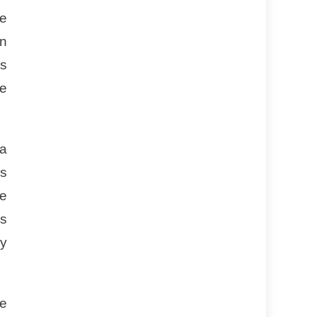
e
in
as
te
pa
as
de
es
 y
de