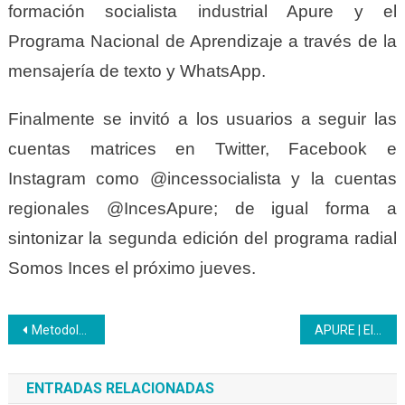
formación socialista industrial Apure y el
Programa Nacional de Aprendizaje a través de la
mensajería de texto y WhatsApp.
Finalmente se invitó a los usuarios a seguir las
cuentas matrices en Twitter, Facebook e
Instagram como @incessocialista y la cuentas
regionales @IncesApure; de igual forma a
sintonizar la segunda edición del programa radial
Somos Inces el próximo jueves.
Navegación
Metodología de las Unidades Curriculares se sustentan en las normas técnicas del Inces
APURE | El PNA inició una formación en la modalidad convenio con el CFS San Fernando
de
ENTRADAS RELACIONADAS
entradas