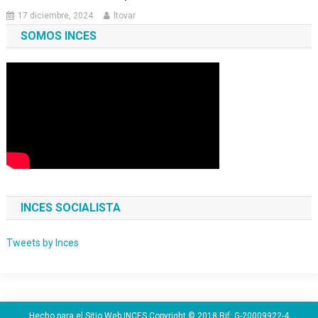
17 diciembre, 2024
ltovar
SOMOS INCES
INCES SOCIALISTA
Tweets by Inces
Hecho para el Sitio Web INCES Copyright © 2018 Rif: G-20009922-4