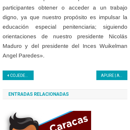
participantes obtener o acceder a un trabajo
digno, ya que nuestro propósito es impulsar la
educación especial penitenciaria; siguiendo
orientaciones de nuestro presidente Nicolás
Maduro y del presidente del Inces Wuikelman
Angel Paredes».
Navegación
COJEDES | Consejo Regional presenta avances formativos con significativos resultados
APURE | Abrió la ExpoFeria de Oportunidades de Estudio 2023
de
ENTRADAS RELACIONADAS
entradas