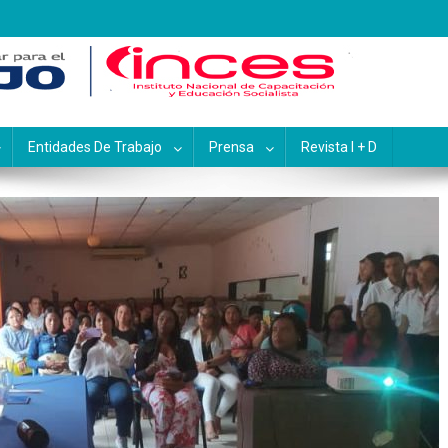
pacitación y Educación Socialis
Entidades De Trabajo
Prensa
Revista I + D