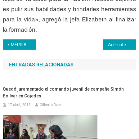
es pulir sus habilidades y brindarles herramientas
para la vida», agregó la jefa Elizabeth al finalizar
la formación.
Navegación
MÉRIDA | Estudiantes de la formación Amasador de Pan formalizan su inscripción en el CFS Eliézer Otaiza
Acércate este martes 27 de junio a la plaza El Venezolano, conoce nuestra oferta formativa e inscríbete
de
ENTRADAS RELACIONADAS
entradas
Quedó juramentado el comando juvenil de campaña Simón
Bolívar en Cojedes
17 abril, 2018
Gilberto Daly