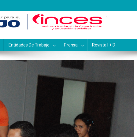
pacitación y Educación Socialis
Entidades De Trabajo
Prensa
Revista I + D