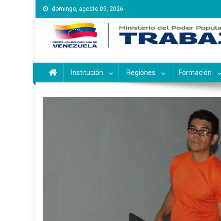
Saltar
domingo, agosto 09, 2026
al
contenido
Instituto Nacional de Ca
Inces
Institución
Regiones
Formación