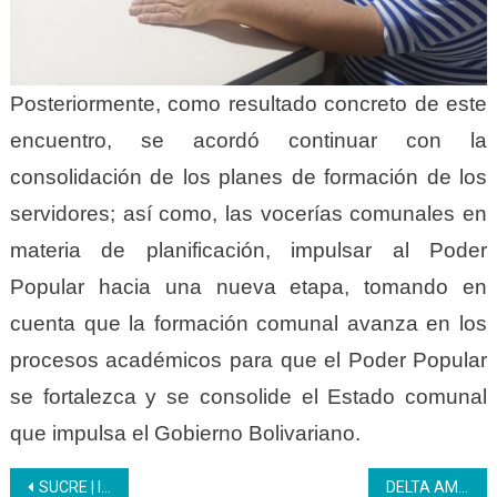
Posteriormente, como resultado concreto de este
encuentro, se acordó continuar con la
consolidación de los planes de formación de los
servidores; así como, las vocerías comunales en
materia de planificación, impulsar al Poder
Popular hacia una nueva etapa, tomando en
cuenta que la formación comunal avanza en los
procesos académicos para que el Poder Popular
se fortalezca y se consolide el Estado comunal
que impulsa el Gobierno Bolivariano.
Navegación
SUCRE | Inces forma al personal de Corpoelec
DELTA AMACURO | Inces se reunió con representantes de la FEVEEM- OBE