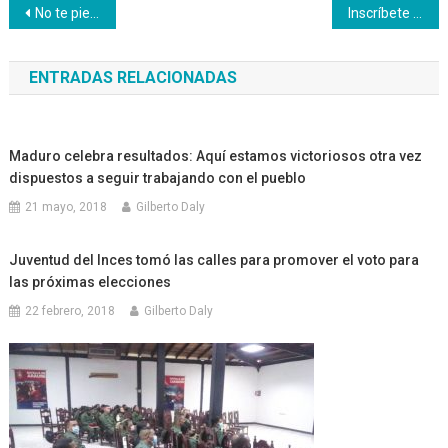
Navegación
No te pierdas este lunes 31 de agosto a nuestra coral en VTV
Inscríbete en el primer encuentro educativo sobre Producción Sostenible
de
ENTRADAS RELACIONADAS
entradas
Maduro celebra resultados: Aquí estamos victoriosos otra vez
dispuestos a seguir trabajando con el pueblo
21 mayo, 2018
Gilberto Daly
Juventud del Inces tomó las calles para promover el voto para
las próximas elecciones
22 febrero, 2018
Gilberto Daly