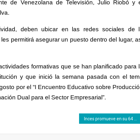
dente de
V
enezolana de
T
elevisión,
J
ulio
R
iob
ó
y e
lva.
tividad, deben
ubi
car
en las redes sociales de 
les permitirá asegurar un puesto dentro de
l lugar
, a
.
actividades formativas que se han planificado para 
stitución y que inició la semana pasada con el te
gosto por
el “I Encuentro Educativo sobre
P
roducci
mación
D
ual
para el Sector Empresarial”.
Inces promueve en su 64 aniversario la formación dual y tecnológica en Venezuela