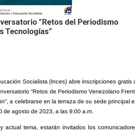
onversatorio “Retos del Periodismo
s Tecnologías”
ducación
S
ocialista
(Inces)
abre inscripciones
gratis
nversatorio “
Retos de
P
eriodismo
Venezolano Fren
ón”,
a celebrarse en
la terraza
de su sede principal 
0
de agosto de 2023, a las 9:00 a.m.
e
y
actual
tema, estarán invitados los comunicador