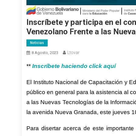
Inscríbete y participa en el c
Venezolano Frente a las Nueva
Noticias
Ltovar
8 Agosto, 2023
**
Inscríbete haciendo click aquí
El
I
nstituto Nacional de
C
apacitación y
E
público en general para la asistencia
al
co
a las Nuevas Tecnología
s
de la Informaci
la avenida Nueva Granada, este jueves
1
P
ara disertar acerca de este important