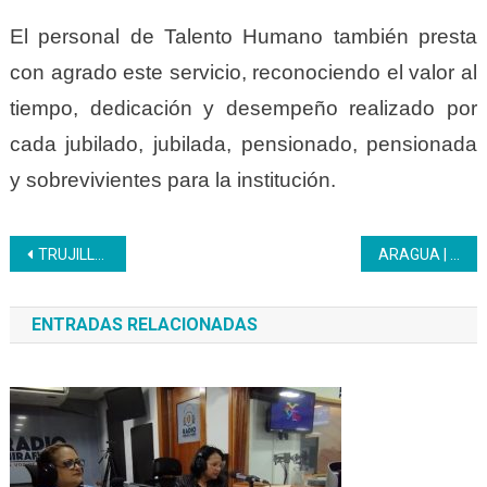
El personal de Talento Humano también presta
con agrado este servicio, reconociendo el valor al
tiempo, dedicación y desempeño realizado por
cada jubilado, jubilada, pensionado, pensionada
y sobrevivientes para la institución.
Navegación
TRUJILLO | Inces inicia formación de estética y belleza en el ámbito misiones
ARAGUA | El Inces mantiene vivas las tradiciones como reconocimiento en materia de valores y respeto a las tradiciones ancestrales
de
ENTRADAS RELACIONADAS
entradas