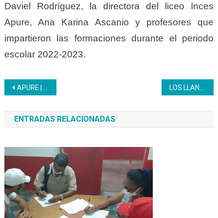
Daviel Rodríguez, la directora del liceo Inces
Apure, Ana Karina Ascanio y profesores que
impartieron las formaciones durante el periodo
escolar 2022-2023.
Navegación
APURE | El Inces continúa gira de medios
LOS LLANOS | Liceo Inces Barinas graduó 70 nuevos Bachilleres de la República
de
ENTRADAS RELACIONADAS
entradas