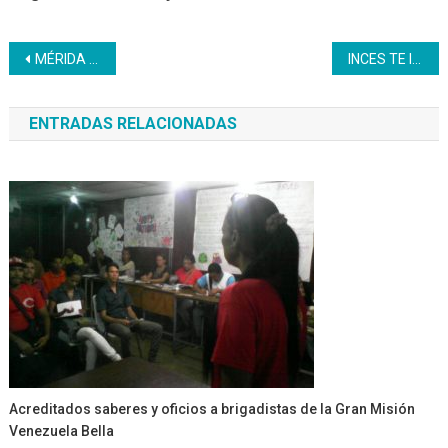
Navegación
MÉRIDA | Jóvenes del PNA de Mérida realizaron Excursión a la Sierra de La Culata
INCES TE INVITA A SU CAMINATA 5K
de
ENTRADAS RELACIONADAS
entradas
Acreditados saberes y oficios a brigadistas de la Gran Misión
Venezuela Bella