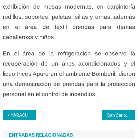
exhibición de mesas modernas, en carpintería
rodillos, soportes, paletas, sillas y urnas, además
en el área de textil prendas para damas
caballeross y niños.
En el área de la refrigeración se observo la
recuperación de un aires acondicionados y el
liceo Inces Apure en el ambiente Bomberil, dieron
una demostración de prendas para la protección
personal en el control de incendios.
Navegación
YARACUY | Féminas del CCP de Guama culminaron unidad curricular ‘Vida de la Mujer’
San Carlos | Inceista cojedeños reciben condecoración por años de servicio
de
ENTRADAS RELACIONADAS