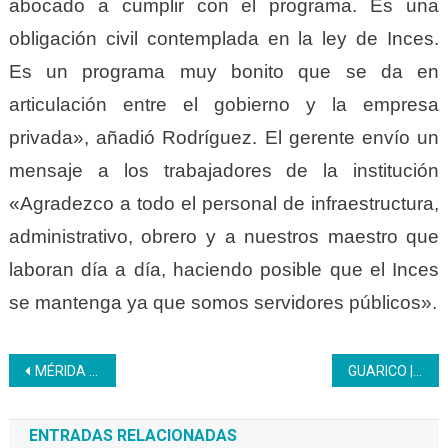
abocado a cumplir con el programa. Es una
obligación civil contemplada en la ley de Inces.
Es un programa muy bonito que se da en
articulación entre el gobierno y la empresa
privada», añadió Rodríguez. El gerente envío un
mensaje a los trabajadores de la institución
«Agradezco a todo el personal de infraestructura,
administrativo, obrero y a nuestros maestro que
laboran día a día, haciendo posible que el Inces
se mantenga ya que somos servidores públicos».
Navegación
MÉRIDA | Guías de montaña avanzan con la unidad curricular Técnicas de Orientación Cartográfica
GUARICO | Inces procedió a entregar botones por años de servicio a sus trabajadores
de
ENTRADAS RELACIONADAS