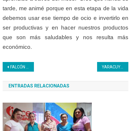
tarde, me animé porque en esta etapa de la vida
debemos usar ese tiempo de ocio e invertirlo en
ser productivas y en hacer nuestros productos
que son más saludables y nos resulta más
económico.
Navegación
FALCÓN | Inces y Comunidad Penitenciaria trazan estrategias educativas dirigidas a los privados de libertad
YARACUY | Trabajadores eligen nueva junta directiva de la caja de ahorro a través del voto
de
ENTRADAS RELACIONADAS
entradas