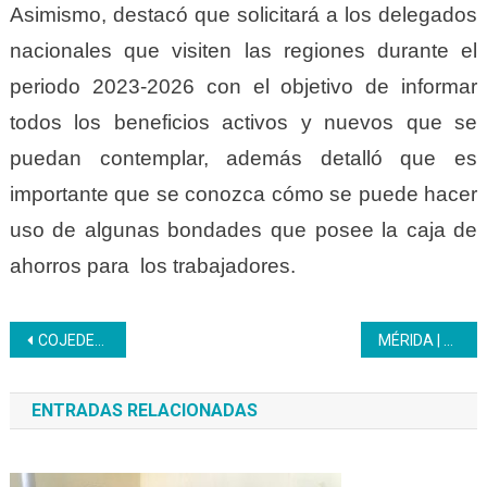
Asimismo, destacó que solicitará a los delegados
nacionales que visiten las regiones durante el
periodo 2023-2026 con el objetivo de informar
todos los beneficios activos y nuevos que se
puedan contemplar, además detalló que es
importante que se conozca cómo se puede hacer
uso de algunas bondades que posee la caja de
ahorros para los trabajadores.
Navegación
COJEDES | Comuneras de Manuel Manrique emprenden en la ocupación Panadería
MÉRIDA | Estudiante de Protocolo y Etiqueta rinden homenaje a jubilados que dejaron huella en el Inces
de
ENTRADAS RELACIONADAS
entradas