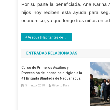
Por su parte la beneficiada, Ana Karina
hijos hoy reciben esta ayuda para seg
económico, ya que tengo tres niños en ed
Navegación
Aragua | Habitantes de Las Tejerías recibieron al Inces en Plan de Amor en Acción
de
ENTRADAS RELACIONADAS
entradas
Curso de Primeros Auxilios y
Prevención de Incendios dirigido a la
41 Brigada Blindada de Naguanagua
5 marzo, 2018
Gilberto Daly