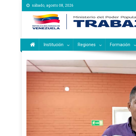
Saltar
sábado, agosto 08, 2026
al
contenido
Instituto Nacional de Ca
Inces
Institución
Regiones
Formación