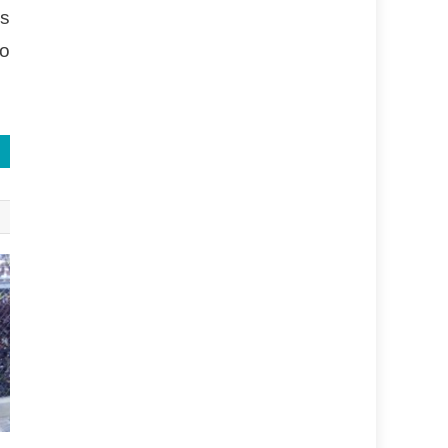
is
yo