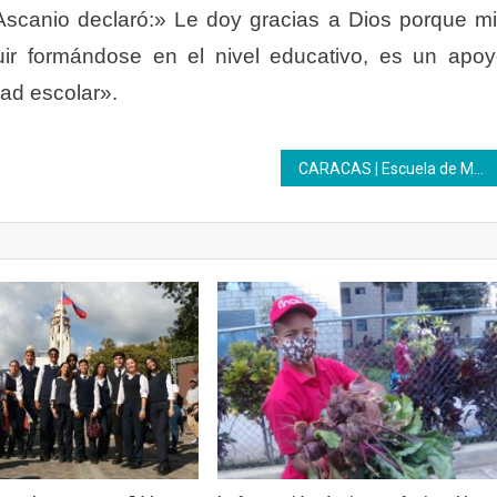
 Ascanio declaró:» Le doy gracias a Dios porque m
uir formándose en el nivel educativo, es un apo
ad escolar».
CARACAS | Escuela de Medios y Comunicación del Inces forma al pueblo