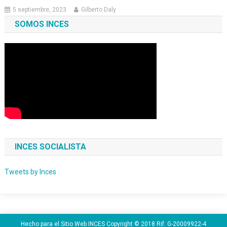
5 septiembre, 2023
Gilberto Daly
SOMOS INCES
INCES SOCIALISTA
Tweets by Inces
Hecho para el Sitio Web INCES Copyright © 2018 Rif: G-20009922-4