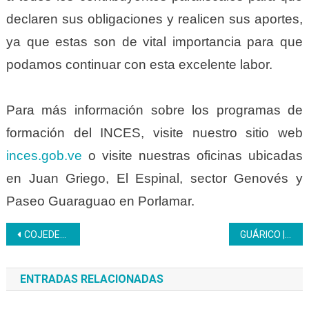
declaren sus obligaciones y realicen sus aportes,
ya que estas son de vital importancia para que
podamos continuar con esta excelente labor.
Para más información sobre los programas de
formación del INCES, visite nuestro sitio web
inces.gob.ve
o visite nuestras oficinas ubicadas
en Juan Griego, El Espinal, sector Genovés y
Paseo Guaraguao en Porlamar.
Navegación
COJEDES | Participantes realizan recorrido ecopatrimonial en la ciudad de San Carlos
GUÁRICO | El Inces reconoce la soberanía territorial histórica del Esequibo.
de
ENTRADAS RELACIONADAS
entradas