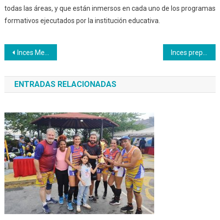
todas las áreas, y que están inmersos en cada uno de los programas
formativos ejecutados por la institución educativa.
Navegación
Inces Metalmecánico convirtió sus áreas verdes en patios productivos
Inces prepara el seminario internacional: La Educación y la Formación Técnica Profesional en América Latina y el Caribe
de
ENTRADAS RELACIONADAS
entradas