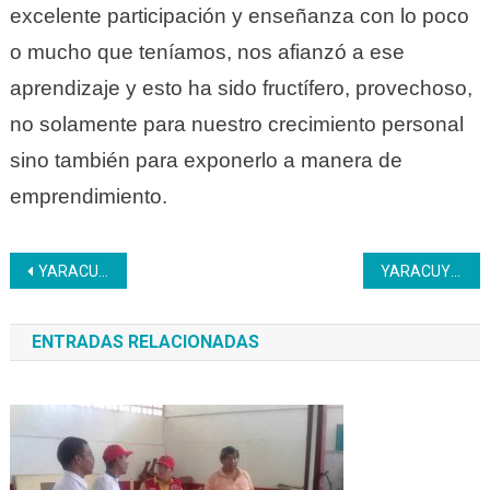
excelente participación y enseñanza con lo poco
o mucho que teníamos, nos afianzó a ese
aprendizaje y esto ha sido fructífero, provechoso,
no solamente para nuestro crecimiento personal
sino también para exponerlo a manera de
emprendimiento.
Navegación
YARACUY | En Valle Verde las mujeres aprenden la técnica en repostería y pastelería
YARACUY | Aprendices Inces inician curso Electromecánico Industrial
de
ENTRADAS RELACIONADAS
entradas