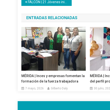
Navegación
FALCÓN | 21 Jóvenes iniciaron proceso formativo en la ocupación Secretariado Administrativo
de
ENTRADAS RELACIONADAS
entradas
MÉRIDA | Inces y empresas fomentan la
MÉRIDA | Inc
formación de la fuerza trabajadora
del perfil p
7 mayo, 2026
Gilberto Daly
30 julio, 20