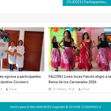
COJEDES | Participantes junto a maestra realizaron cierre en confección de prendas de vestir
es egresa a participantes
FALCÓN | Liceo Inces Falcón eligió a l
roductivo Cocinero
Reina de los Carnavales 2026
24
ltovar
22 febrero, 2026
ltovar
Hecho para el Sitio Web INCES Copyright © 2018 Rif: G-20009922-4