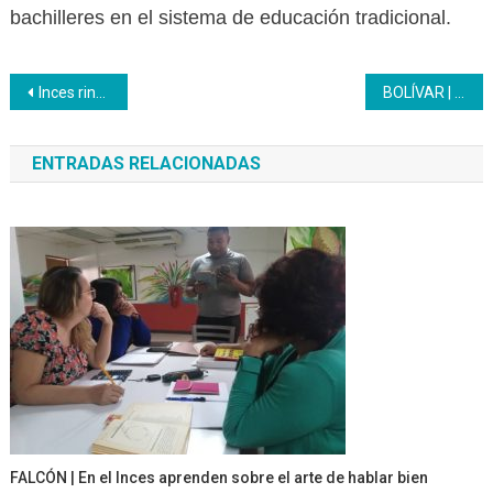
bachilleres en el sistema de educación tradicional.
Navegación
Inces rinde homenaje al Guerrillero Heroico
BOLÍVAR | Inces capacita al personal obrero de Corpoelec en unidades curriculares
de
ENTRADAS RELACIONADAS
entradas
FALCÓN | En el Inces aprenden sobre el arte de hablar bien