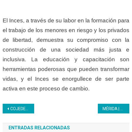
El Inces, a través de su labor en la formación para
el trabajo de los menores en riesgo y los privados
de libertad, demuestra su compromiso con la
construcción de una sociedad más justa e
inclusiva. La educación y capacitación son
herramientas poderosas que pueden transformar
vidas, y el Inces se enorgullece de ser parte
activa en este proceso de cambio.
Navegación
COJEDES |IRIS VARELA: La verdad histórica está del lado de Venezuela
MÉRIDA | Aprendices aplican estrategias pedagógicas de la nueva malla curricular
de
ENTRADAS RELACIONADAS