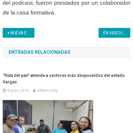
del podcast, fueron prestados por un colaborador
de la casa formativa.
Navegación
NUEVA ESPARTA | El Inces promueve la formación para el trabajo en los menores del IAMENE.
EN VIDEO | Descubre aquí como fue la FITVEN – 2023
de
ENTRADAS RELACIONADAS
entradas
“Ruta del pan” atiende a sectores más desposeídos del estado
Vargas
8 junio, 2018
Gilberto Daly