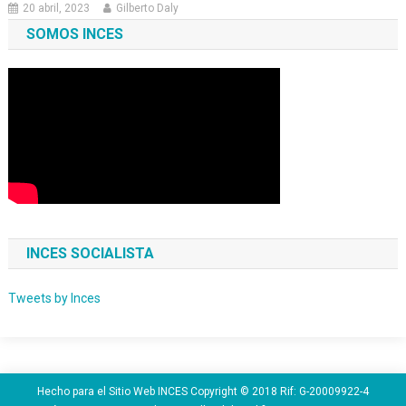
20 abril, 2023
Gilberto Daly
SOMOS INCES
INCES SOCIALISTA
Tweets by Inces
Hecho para el Sitio Web INCES Copyright © 2018 Rif: G-20009922-4