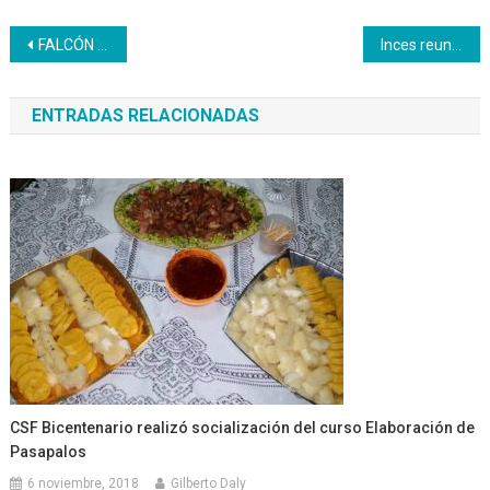
Navegación
FALCÓN | 20 Emprendedores aprenden la técnica para incursionar en el mercado textil
Inces reunió a sus responsables nacionales y regionales para hacer evaluación del 2023
de
ENTRADAS RELACIONADAS
entradas
CSF Bicentenario realizó socialización del curso Elaboración de
Pasapalos
6 noviembre, 2018
Gilberto Daly