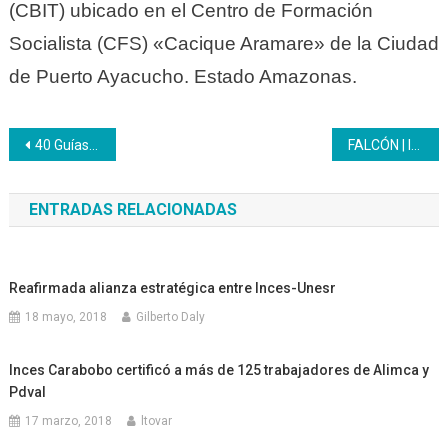
(CBIT) ubicado en el Centro de Formación
Socialista (CFS) «Cacique Aramare» de la Ciudad
de Puerto Ayacucho. Estado Amazonas.
Navegación
40 Guías de Turismo formados por el Inces son los paladines del Parque Monumental Ana María Campos
FALCÓN | Inces entregó 420 certificados a prestadores de servicios en la Costa Oriental de Falcón
de
ENTRADAS RELACIONADAS
entradas
Reafirmada alianza estratégica entre Inces-Unesr
18 mayo, 2018
Gilberto Daly
Inces Carabobo certificó a más de 125 trabajadores de Alimca y
Pdval
17 marzo, 2018
ltovar