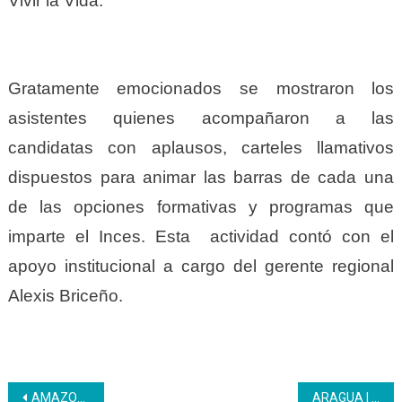
Vivir la Vida.
Gratamente emocionados se mostraron los
asistentes quienes acompañaron a las
candidatas con aplausos, carteles llamativos
dispuestos para animar las barras de cada una
de las opciones formativas y programas que
imparte el Inces. Esta actividad contó con el
apoyo institucional a cargo del gerente regional
Alexis Briceño.
Navegación
AMAZONAS | Trabajadores de la Procuraduría General regional culminan formación
ARAGUA | Desde el CFS Villa de Cura se dio inicio a la formación Seguridad y Salud Laboral con las mujeres de la gran Misión Mujer Venezuela