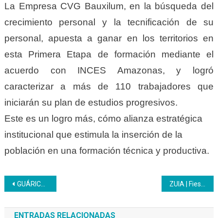
La Empresa CVG Bauxilum, en la búsqueda del
crecimiento personal y la tecnificación de su
personal, apuesta a ganar en los territorios en
esta Primera Etapa de formación mediante el
acuerdo con INCES Amazonas, y logró
caracterizar a más de 110 trabajadores que
iniciarán su plan de estudios progresivos.
Este es un logro más, cómo alianza estratégica
institucional que estimula la inserción de la
población en una formación técnica y productiva.
Navegación
GUÁRICO | Inces sigue la ruta para transformar al país
ZUIA | Fiesta de saberes con inicio de actividades del Programa Nacional de Aprendizaje y reinauguración del comedor del CFS Cabimas
de
ENTRADAS RELACIONADAS