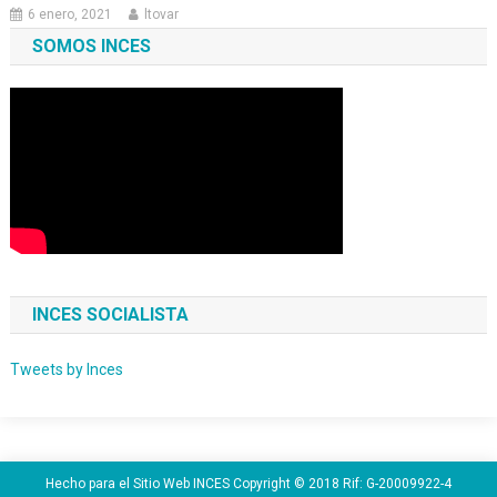
6 enero, 2021
ltovar
SOMOS INCES
INCES SOCIALISTA
Tweets by Inces
Hecho para el Sitio Web INCES Copyright © 2018 Rif: G-20009922-4