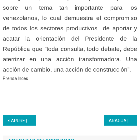
sobre un tema tan importante para los
venezolanos, lo cual demuestra el compromiso
de todos los sectores productivos de aportar y
acatar la orientación del Presidente de la
República que “toda consulta, todo debate, debe
aterrizar en una acción transformadora. Una
acción de cambio, una acción de construcción”.
Prensa Inces
Navegación
APURE | Aprendices de las ocupaciones Vendedor y Secretariado visitaron la fundación Madre Teresa de Calcuta
ARAGUA | CFS Bermúdez y Construcción brindaron apoyó para la entrega de ayudas técnicas en la región
de