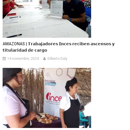
AMAZONAS | 𝗧𝗿𝗮𝗯𝗮𝗷𝗮𝗱𝗼𝗿𝗲𝘀 𝗜𝗻𝗰𝗲𝘀 𝗿𝗲𝗰𝗶𝗯𝗲𝗻 𝗮𝘀𝗰𝗲𝗻𝘀𝗼𝘀 𝘆
𝘁𝗶𝘁𝘂𝗹𝗮𝗿𝗶𝗱𝗮𝗱 𝗱𝗲 𝗰𝗮𝗿𝗴𝗼
14 noviembre, 2024
Gilberto Daly