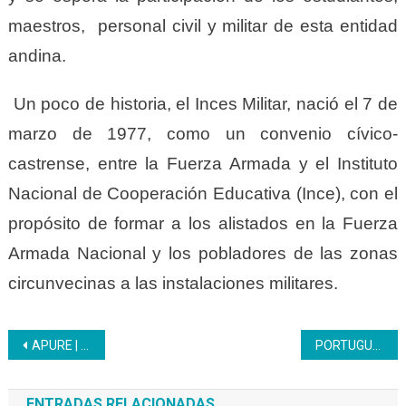
maestros, personal civil y militar de esta entidad
andina.
Un poco de historia, el Inces Militar, nació el 7 de
marzo de 1977, como un convenio cívico-
castrense, entre la Fuerza Armada y el Instituto
Nacional de Cooperación Educativa (Ince), con el
propósito de formar a los alistados en la Fuerza
Armada Nacional y los pobladores de las zonas
circunvecinas a las instalaciones militares.
Navegación
APURE | El Inces inició formaciones dirigidas a los recreadores
PORTUGUESA | Inces homenajeó a más de cien trabajadoras en el Día Internacional de La Mujer
de
ENTRADAS RELACIONADAS