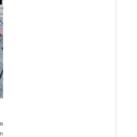
la
on