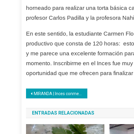
horneado para realizar una torta básica c
profesor Carlos Padilla y la profesora Nahi
En este sentido, la estudiante Carmen Flo
productivo que consta de 120 horas: est
y me parece una excelente formación par
momento. Inscribirme en el Inces fue muy 
oportunidad que me ofrecen para finalizar 
Navegación
MIRANDA | Inces conmemoró 122 aniversario del maestro Luis Beltrán Prieto Figueroa
de
ENTRADAS RELACIONADAS
entradas