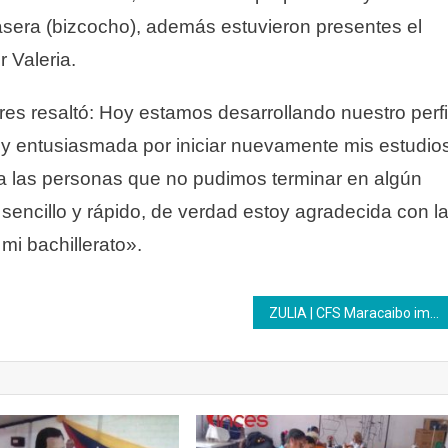
asera (bizcocho), además estuvieron presentes el
r Valeria.
res resaltó: Hoy estamos desarrollando nuestro perfi
oy entusiasmada por iniciar nuevamente mis estudio
a las personas que no pudimos terminar en algún
sencillo y rápido, de verdad estoy agradecida con l
mi bachillerato».
ZULIA | CFS Maracaibo impulsa inclusión formativa en el marco del Día del Síndrome de Down