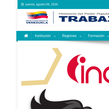
Saltar
jueves, agosto 06, 2026
al
contenido
Instituto Nacional de Ca
Inces
Institución
Regiones
Formación