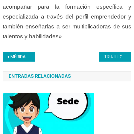
acompañar para la formación específica y
especializada a través del perfil emprendedor y
también enseñarlas a ser multiplicadoras de sus
talentos y habilidades».
Navegación
MÉRIDA | Inces realizó asamblea de mujeres productivas en el CFS El Vigía
TRUJILLO | Aprendices culminan la fase teórica en el centro de fromación Alí Primera
de
ENTRADAS RELACIONADAS
entradas