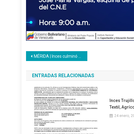
Navegación
MÉRIDA | Inces culminó formación en Programación PHP dirigido a estudiantes universitarios en Mérida
de
ENTRADAS RELACIONADAS
entradas
Inces Trujil
Textil, Agrí
24 enero, 2