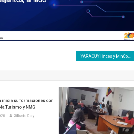
YARACUY | Inces y MinComunas articulan esfuerzos para iniciar procesos formativos
lo inicia su formaciones con
cola,Turismo y NMG
020
Gilberto Daly