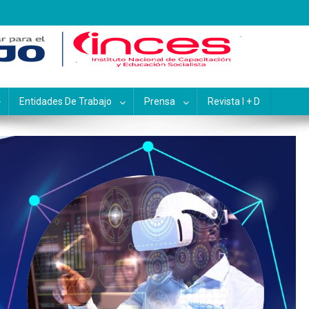
pacitación y Educación Socialis
Entidades De Trabajo
Prensa
Revista I + D