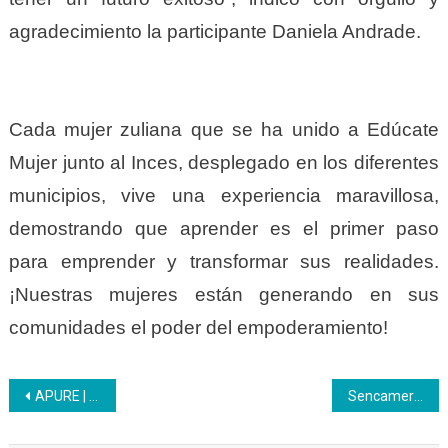
agradecimiento la participante Daniela Andrade.
Cada mujer zuliana que se ha unido a Edúcate
Mujer junto al Inces, desplegado en los diferentes
municipios, vive una experiencia maravillosa,
demostrando que aprender es el primer paso
para emprender y transformar sus realidades.
¡Nuestras mujeres están generando en sus
comunidades el poder del empoderamiento!
Navegación
APURE | Finalizó la formación de Administración de Recursos Humanos en el Inces
Sencamer comparte información importante con los participantes de la Escuela de Emprendedores del Inces
de