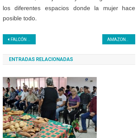
los diferentes espacios donde la mujer hace
posible todo.
Navegación
FALCÓN | 23 emprendedoras se forman como Confeccionistas de Uniformes
AMAZONAS | El Inces participó en una feria de emprendimiento de mujeres
de
ENTRADAS RELACIONADAS
entradas