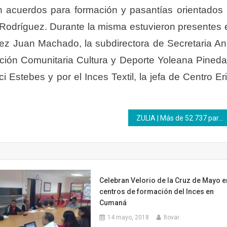
on acuerdos para formación y pasantías orientados
Rodríguez. Durante la misma estuvieron presentes 
uez Juan Machado, la subdirectora de Secretaria A
acción Comunitaria Cultura y Deporte Yoleana Pined
 Estebes y por el Inces Textil, la jefa de Centro Er
ZULIA | Más de 52.737 participantes se han inscrito en el Inces regional este 2024
Celebran Velorio de la Cruz de Mayo e
centros de formación del Inces en
Cumaná
14 mayo, 2018
ltovar