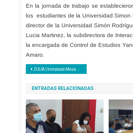
En la jornada de trabajo se establecier
los estudiantes de la Universidad Simon 
director de la Universidad Simón Rodríg
Lucia Martinez, la subdirectora de Inter
la encargada de Control de Estudios Yanci
Amaro.
Navegación
ZULIA | Instalada Mesa Técnica del plan de certificación de Saberes y Haceres de bachilleres con participación Inces
de
ENTRADAS RELACIONADAS
entradas