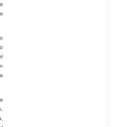
la
la
to
do
el
en
ía
da
s,
a,