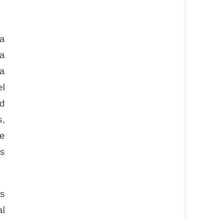
la
a
la
el
ad
s,
de
es
es
al