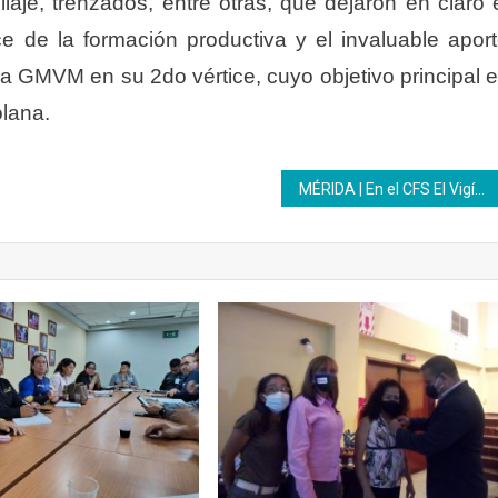
aje, trenzados, entre otras, que dejaron en claro 
ce de la formación productiva y el invaluable apor
la GMVM en su 2do vértice, cuyo objetivo principal 
zolana.
MÉRIDA | En el CFS El Vigía participantes de Soldadura se suman al trabajo de las Bricomiles