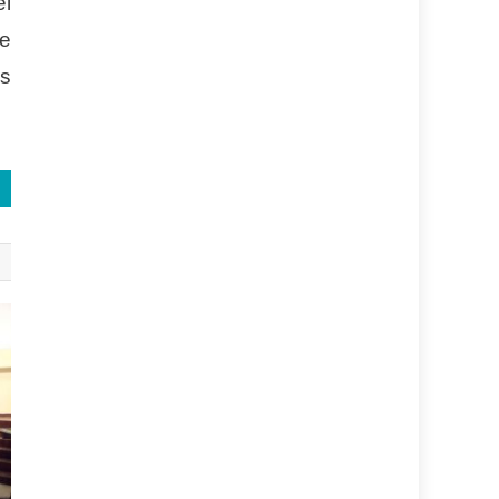
el
te
es