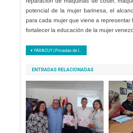
reparación de máquinas de coser, maquill
potencial de la mujer barinesa, el alcan
para cada mujer que viene a representar 
fortalecer la educación de la mujer vene
Navegación
YARACUY | Privadas de libertad se forman en el Inces
de
ENTRADAS RELACIONADAS
entradas