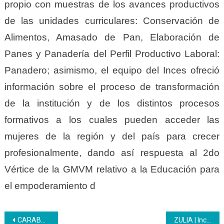
propio con muestras de los avances productivos
de las unidades curriculares: Conservación de
Alimentos, Amasado de Pan, Elaboración de
Panes y Panadería del Perfil Productivo Laboral:
Panadero; asimismo, el equipo del Inces ofreció
información sobre el proceso de transformación
de la institución y de los distintos procesos
formativos a los cuales pueden acceder las
mujeres de la región y del país para crecer
profesionalmente, dando así respuesta al 2do
Vértice de la GMVM relativo a la Educación para
el empoderamiento d
Navegación
CARABOBO | Inces consigue una alianza estratégica con la Secretaría de Desarrollo Social
ZULIA | Inces empoderó a 35 080 mujeres a través de la formación técnica