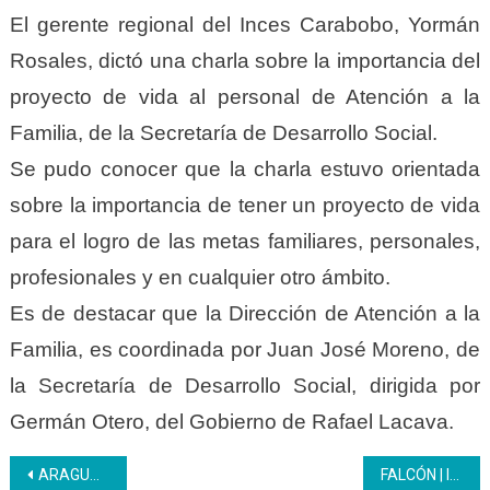
El gerente regional del Inces Carabobo, Yormán
Rosales, dictó una charla sobre la importancia del
proyecto de vida al personal de Atención a la
Familia, de la Secretaría de Desarrollo Social.
Se pudo conocer que la charla estuvo orientada
sobre la importancia de tener un proyecto de vida
para el logro de las metas familiares, personales,
profesionales y en cualquier otro ámbito.
Es de destacar que la Dirección de Atención a la
Familia, es coordinada por Juan José Moreno, de
la Secretaría de Desarrollo Social, dirigida por
Germán Otero, del Gobierno de Rafael Lacava.
Navegación
ARAGUA | El Inces impulsa la formación técnica profesional de los estudiantes del PNA
FALCÓN | Inces participó en el evento: Formación para el empoderamiento femenino