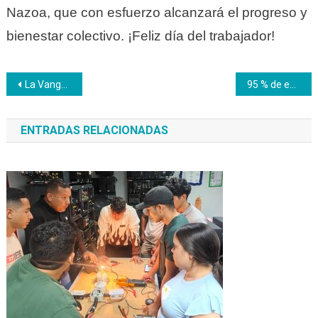
Nazoa, que con esfuerzo alcanzará el progreso y
bienestar colectivo. ¡Feliz día del trabajador!
Navegación
La Vanguardia del Inces salió a la calle para conmemorar el Día Internacional del Trabajador
95 % de empresas industriales y comerciales apuestan al crecimiento económico de Venezuela
de
ENTRADAS RELACIONADAS
entradas