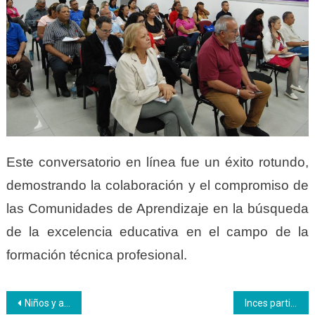
Este conversatorio en línea fue un éxito rotundo,
demostrando la colaboración y el compromiso de
las Comunidades de Aprendizaje en la búsqueda
de la excelencia educativa en el campo de la
formación técnica profesional.
Navegación
Niños y adolescentes del Módulo Inces del Sistema hicieron primer ensayo en público
Inces participó en el foro Conecta Empleo: Empleabilidad Juvenil – Primer Empleo organizado por la Fundación Telefónica Movistar