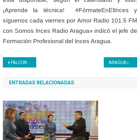
¡Aprende la técnica! #FórmateEnElInces y
síguenos cada viernes por Amor Radio 101.5 FM
con Somos Inces Radio Aragua» indicó el jefe de
Formación Profesional del Inces Aragua.
Navegación
FALCON | Inces realiza el Congreso Nacional Bicentenario de la Batalla de Junín y Ayacucho
ARAGUA | La formación técnica profesional impulsa los programas educativos
de
ENTRADAS RELACIONADAS
entradas