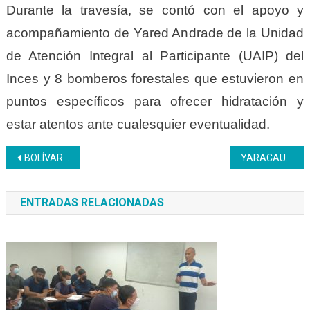
Durante la travesía, se contó con el apoyo y
acompañamiento de Yared Andrade de la Unidad
de Atención Integral al Participante (UAIP) del
Inces y 8 bomberos forestales que estuvieron en
puntos específicos para ofrecer hidratación y
estar atentos ante cualesquier eventualidad.
Navegación
BOLÍVAR | CFS Manuel Piar abrió el perfil productivo Refrigeración a trabajadores de CVG Venalum
YARACAUY | Inces entrega 134 certificados a la clase trabajadora del estado
de
ENTRADAS RELACIONADAS
entradas