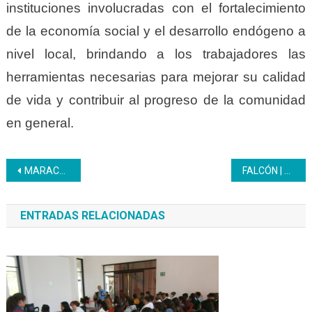
instituciones involucradas con el fortalecimiento
de la economía social y el desarrollo endógeno a
nivel local, brindando a los trabajadores las
herramientas necesarias para mejorar su calidad
de vida y contribuir al progreso de la comunidad
en general.
Navegación
MARACAY | Activos desde el PNA para fortalecer la formación técnica profesional
FALCÓN | Con 53 participantes el Inces realiza una caminata a propósito del Día del Reciclaje
de
ENTRADAS RELACIONADAS
entradas